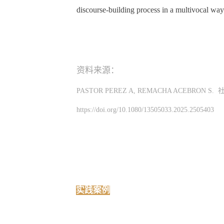
discourse-building process in a multivocal way
资料来源：
PASTOR PEREZ A, REMACHA ACEBRO
https://doi.org/10.1080/13505033.2025.2505403
实践案例