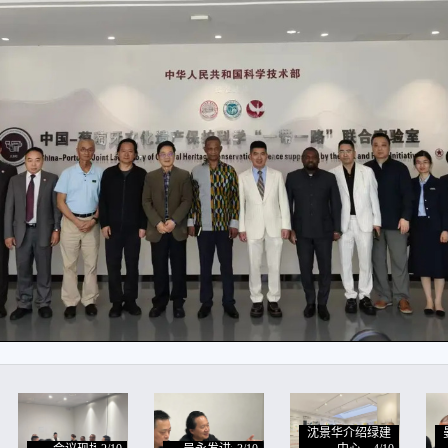
沈景华介绍绿建