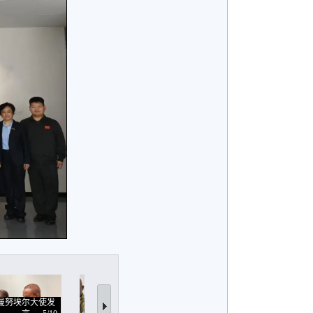
曼努埃尔大使发
黄松甫原大使发
吴永发向大使赠