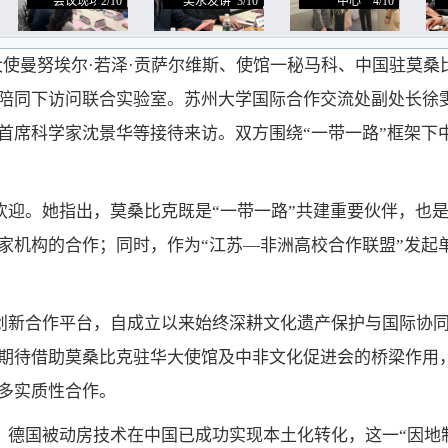
会议现场
2/10
吴永发讲话
3/10
中心
4/10
驻华大使曼努埃尔·若泽·贡萨尔维斯、使馆一秘马科、中国驻莫
陪同下访问联合实验室。苏州大学国际合作交流处副处长徐
首席科学家沈景华等接待来访。双方围绕“一带一路”框架下
欢迎。她指出，莫桑比克既是“一带一路”共建重要伙伴，也
家机构的合作；同时，作为“江苏—非洲高校合作联盟”发起
创新合作平台，自成立以来始终深耕文化遗产保护与国际协
期待借助莫桑比克驻华大使馆及中非文化促进会的桥梁作用
多实质性合作。
，德国被动房技术在中国已成功实现本土化转化，这一“因地