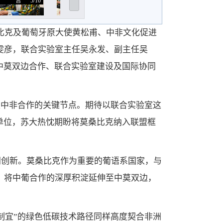
言
5/10
言
6/10
送纪念品...
7/10
参
桑比克及葡萄牙原大使黄松甫、中非文化促进
雯彦，联合实验室主任吴永发、副主任吴
中莫双边合作、联合实验室建设及国际协同
是中非合作的关键节点。期待以联合实验室这
单位，苏大热忱期盼将莫桑比克纳入联盟框
同创新。莫桑比克作为重要的葡语系国家，与
，将中葡合作的深厚积淀延伸至中莫双边，
制宜”的绿色低碳技术路径同样高度契合非洲