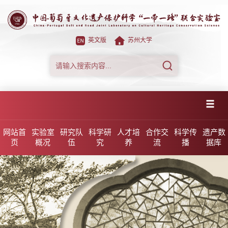
英文版
苏州大学
网站首
实验室
研究队
科学研
人才培
合作交
科学传
遗产数
页
概况
伍
究
养
流
播
据库