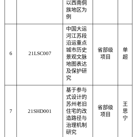
以西南侗
族地区为
例
中国大运
河江苏段
沿运重点
城市历史
省部级
单
6
21LSC007
景观文脉
项目
超
地图表达
及保护研
究
基于参与
式设计的
苏州老旧
王
省部级
7
21SHD001
住宅的改
思
项目
造路径与
宁
治理机制
研究