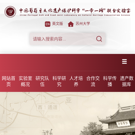
英文版
苏州大学
网站首
实验室
研究队
科学研
人才培
合作交
科学传
遗产数
页
概况
伍
究
养
流
播
据库