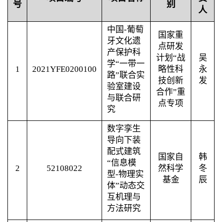
号
别
人
中国
-
葡萄
国家重
牙文化遗
点研发
产保护科
计划“战
吴
学“一带一
1
2021YFE0200100
略性科
永
路”联合实
技创新
发
验室建设
合作”重
与联合研
点专项
究
数字孪生
导向下装
配式建筑
国家自
韩
“信息模
2
52108022
然科学
冬
型
-
物理实
基金
辰
体”动态交
互机理与
方法研究