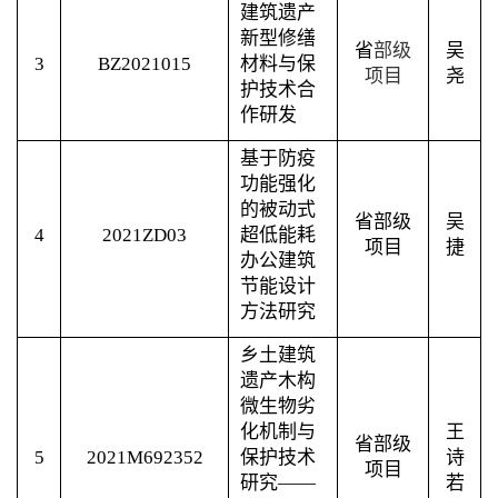
建筑遗产
新型修缮
省
部级
吴
3
BZ2021015
材料与保
项目
尧
护技术合
作研发
基于防疫
功能强化
的被动式
省部级
吴
4
2021ZD03
超低能耗
项目
捷
办公建筑
节能设计
方法研究
乡土建筑
遗产木构
微生物劣
化机制与
王
省部级
5
2021M692352
保护技术
诗
项目
研究——
若