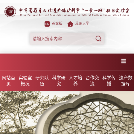
英文版
苏州大学
网站首
实验室
研究队
科学研
人才培
合作交
科学传
遗产数
页
概况
伍
究
养
流
播
据库