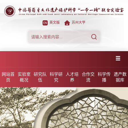
英文版
苏州大学
网站首
实验室
研究队
科学研
人才培
合作交
科学传
遗产数
页
概况
伍
究
养
流
播
据库